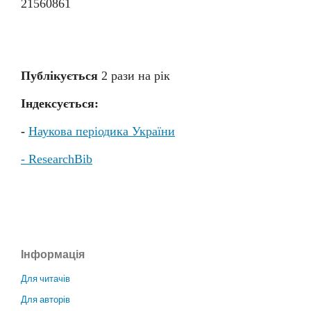
21560861
Публікується
2 раз
и
на рік
Індексується:
-
Наукова періодика України
- ResearchBib
Інформація
Для читачів
Для авторів