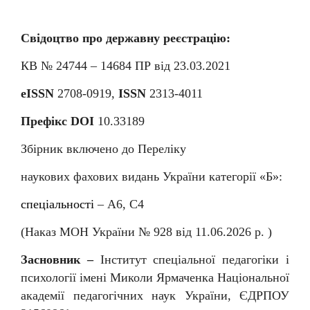
Свідоцтво про державну реєстрацію:
КВ № 24744 – 14684
П
Р від 23.03.2021
eISSN
2708-0919,
ISSN
2313-4011
Префікс DOI
10.33189
Збірник включено до Переліку
наукових фахових видань України категорії «Б»:
спеціальності
–
А6, С4
(Наказ МОН України № 92
8
від
11
.06.202
6
р. )
Засновник –
Інститут спеціальної педагогіки і
психології імені Миколи Ярмаченка Національної
академії педагогічних наук України, ЄДРПОУ