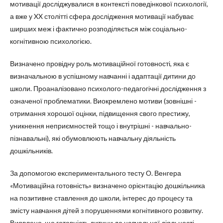
мотивації досліджувалися в контексті поведінкової психології,
а вже у XX столітті сфера дослідження мотивації набуває
ширших меж і фактично розподіляється між соціально-
когнітивною психологією.
Визначено провідну роль мотиваційної готовності, яка є
визначальною в успішному навчанні і адаптації дитини до
школи. Проаналізовано психолого-педагогічні дослідження з
означеної проблематики. Виокремлено мотиви (зовнішні -
отримання хорошої оцінки, підвищення свого престижу,
уникнення неприємностей тощо і внутрішні - навчально-
пізнавальні), які обумовлюють навчальну діяльність
дошкільників.
За допомогою експериментального тесту О. Венгера
«Мотиваційна готовність» визначено орієнтацію дошкільника
на позитивне ставлення до школи, інтерес до процесу та
змісту навчання дітей з порушеннями когнітивного розвитку.
Виявлено, що готовність дитини до навчальної діяльності