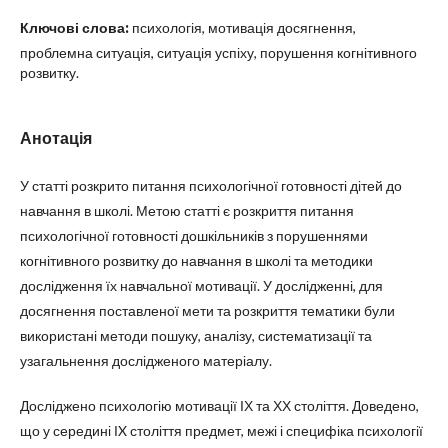
Ключові слова:
психологія, мотивація досягнення,
проблемна ситуація, ситуація успіху, порушення когнітивного
розвитку.
Анотація
У статті розкрито питання психологічної готовності дітей до
навчання в школі. Метою статті є розкриття питання
психологічної готовності дошкільників з порушеннями
когнітивного розвитку до навчання в школі та методики
дослідження їх навчальної мотивації. У дослідженні, для
досягнення поставленої мети та розкриття тематики були
використані методи пошуку, аналізу, систематизації та
узагальнення дослідженого матеріалу.
Досліджено психологію мотивації ІХ та ХХ століття. Доведено,
що у середині ІX століття предмет, межі і специфіка психології