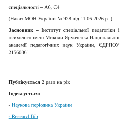
спеціальності
–
А6, С4
(Наказ МОН України № 92
8
від
11
.06.202
6
р. )
Засновник –
Інститут спеціальної педагогіки і
психології імені Миколи Ярмаченка Національної
академії педагогічних наук України, ЄДРПОУ
21560861
Публікується
2 раз
и
на рік
Індексується:
-
Наукова періодика України
- ResearchBib