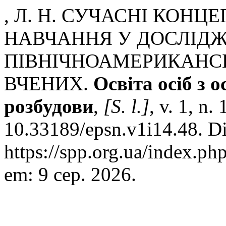
, Л. Н. СУЧАСНІ КОН
НАВЧАННЯ У ДОСЛІД
ПІВНІЧНОАМЕРИКАНСЬ
ВЧЕНИХ.
Освіта осіб з
розбудови
,
[S. l.]
, v. 1, n
10.33189/epsn.v1i14.48. D
https://spp.org.ua/index.php
em: 9 сер. 2026.