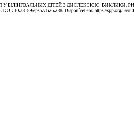
Я У БІЛІНГВАЛЬНИХ ДІТЕЙ З ДИСЛЕКСІЄЮ: ВИКЛИКИ, РИ
25. DOI: 10.33189/epsn.v1i26.288. Disponível em: https://spp.org.ua/in