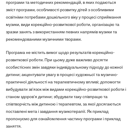
програми та методичних рекомендацій, в яких подаються
зміст програми, особливості розвитку дітей з особливими
освітніми потребами дошкільного віку у процесі сприймання
музики, види корекційно-розвиткової роботи, організацію та
зразки занять з використанням певних напрямів музики та
рекомендованими музичними творами.
Програма не містить вимог щодо результатів корекційно-
розвиткової роботи. При цьому дуже важливо досягти
особистісних змін завдяки індивідуальному підходу до кожної
дитини; акцентувати увагу в процесі художньої та музично-
практичної діяльності на терапевтичному впливі; допомогти
вибудувати зв’язок між видами корекційно-розвиткової роботи і
станом здоров’я дитини; збудувати таку співпрацю та
співтворчість між дитиною і терапевтом, за якої досягаються
поставлені мета і завдання музикотерапії. Як приклад
пропонуємо для ознайомлення частину програми і приклад
заняття.