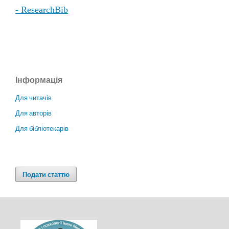
- ResearchBib
Інформація
Для читачів
Для авторів
Для бібліотекарів
Подати статтю