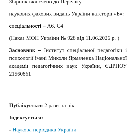
Збірник включено до Переліку
наукових фахових видань України категорії «Б»:
спеціальності
–
А6, С4
(Наказ МОН України № 92
8
від
11
.06.202
6
р. )
Засновник –
Інститут спеціальної педагогіки і
психології імені Миколи Ярмаченка Національної
академії педагогічних наук України, ЄДРПОУ
21560861
Публікується
2 раз
и
на рік
Індексується:
-
Наукова періодика України