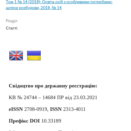
Том 1 № 14 (2018): Освіта осіб з особливими потребами:
шляхи розбудови, 2018, № 14
Розділ
Статті
Свідоцтво про державну реєстрацію:
КВ № 24744 – 14684
П
Р від 23.03.2021
eISSN
2708-0919,
ISSN
2313-4011
Префікс DOI
10.33189