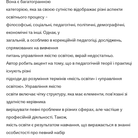
Вона є багатогранною
категорією, яка за своєю сутністю відображає різні аспекти
освітнього процесу –
філософські, соціальні, педагогічні, політичні, демографічні,
економічні та інші. Однак, у
загальній, а особливо в корекційній педагогіці, досліджень,
спрямованих на вивчення
питань управління якістю освітою, вкрай недостатньо.
Автор робить акцент на тому, що в педагогічній теорії і практиці
існують різні
підходи до розуміння термінів «якість освіти» і «управління
освітою». Управління якістю
освіти включає чітку структуру, яка має елементи, пов’язані зі
здатністю керівника
вирішувати певні проблеми в різних сферах, але частіше у
професійній діяльності. Також,
якість освіти є результатом навчання, що виражається в знанні
особистості про певний набір