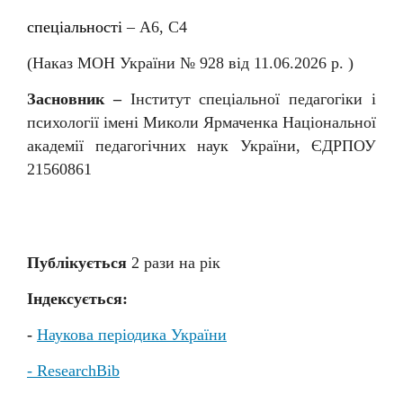
спеціальності
–
А6, С4
(Наказ МОН України № 92
8
від
11
.06.202
6
р. )
Засновник –
Інститут спеціальної педагогіки і
психології імені Миколи Ярмаченка Національної
академії педагогічних наук України, ЄДРПОУ
21560861
Публікується
2 раз
и
на рік
Індексується:
-
Наукова періодика України
- ResearchBib