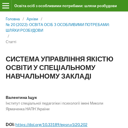
Освіта осіб з особливими потребами: шляхи розбудови
Головна
/
Архіви
/
№ 20 (2022): ОСВІТА ОСІБ З ОСОБЛИВИМИ ПОТРЕБАМИ:
ШЛЯХИ РОЗБУДОВИ
/
Статті
СИСТЕМА УПРАВЛІННЯ ЯКІСТЮ
ОСВІТИ У СПЕЦІАЛЬНОМУ
НАВЧАЛЬНОМУ ЗАКЛАДІ
Валентина Іщук
Інститут спеціальної педагогіки і психології імені Миколи
Ярмаченка НАПН України
DOI:
https://doi.org/10.33189/epsn.v1i20.202