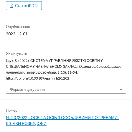
Стаття (PDF)
Опубліковано
2022-12-01
Як цитувати
Іщук, В. (2022). СИСТЕМА УПРАВЛІННЯ ЯКІСТЮ ОСВІТИ У
СПЕЦІАЛЬНОМУ НАВЧАЛЬНОМУ ЗАКЛАДІ.
Освіта осіб з особливими
потребами: шляхи розбудови
,
1
(20), 38-54.
https://doi.org/10.33189/epsn.v1i20.202
Формати цитування
Номер
№ 20 (2022): ОСВІТА ОСІБ З ОСОБЛИВИМИ ПОТРЕБАМИ:
ШЛЯХИ РОЗБУДОВИ